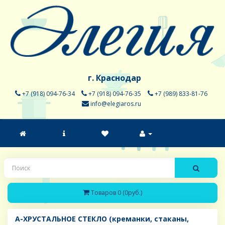
г. Краснодар
+7 (918) 094-76-34
+7 (918) 094-76-35
+7 (989) 833-81-76
info@elegiaros.ru
Товаров 0 (0руб.)
A-ХРУСТАЛЬНОЕ СТЕКЛО (креманки, стаканы,