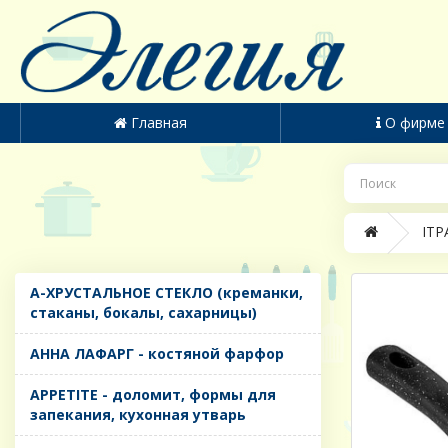
Главная
О фирме
IТР
A-ХРУСТАЛЬНОЕ СТЕКЛО (креманки,
стаканы, бокалы, сахарницы)
AHHA ЛАФАРГ - костяной фарфор
APPETITE - доломит, формы для
запекания, кухонная утварь