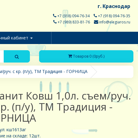
г. Краснодар
+7 (918) 094-76-34
+7 (918) 094-76-35
+7 (989) 833-81-76
info@elegiaros.ru
чный кабинет
Товаров 0 (0руб.)
/руч. с кр. (п/у), ТМ Традиция - ГОРНИЦА
анит Ковш 1,0л. съем/руч.
кр. (п/у), ТМ Традиция -
ОРНИЦА
ул: кш1613аг
ие на складе: 12шт.