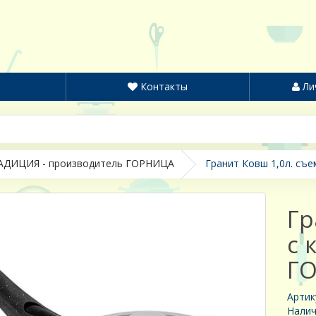
Контакты
Ли
АДИЦИЯ - производитель ГОРНИЦА
Гранит Ковш 1,0л. съем
Гр
с 
Г
Артик
Налич