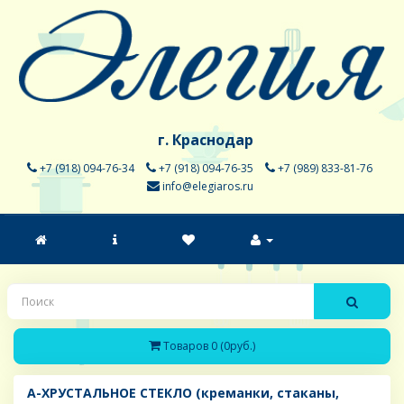
г. Краснодар
+7 (918) 094-76-34
+7 (918) 094-76-35
+7 (989) 833-81-76
info@elegiaros.ru
Товаров 0 (0руб.)
A-ХРУСТАЛЬНОЕ СТЕКЛО (креманки, стаканы,