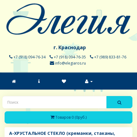
г. Краснодар
+7 (918) 094-76-34
+7 (918) 094-76-35
+7 (989) 833-81-76
info@elegiaros.ru
Товаров 0 (0руб.)
A-ХРУСТАЛЬНОЕ СТЕКЛО (креманки, стаканы,