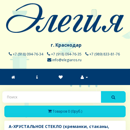
г. Краснодар
+7 (918) 094-76-34
+7 (918) 094-76-35
+7 (989) 833-81-76
info@elegiaros.ru
Товаров 0 (0руб.)
A-ХРУСТАЛЬНОЕ СТЕКЛО (креманки, стаканы,