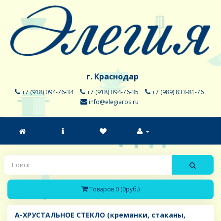
г. Краснодар
+7 (918) 094-76-34
+7 (918) 094-76-35
+7 (989) 833-81-76
info@elegiaros.ru
Товаров 0 (0руб.)
A-ХРУСТАЛЬНОЕ СТЕКЛО (креманки, стаканы,