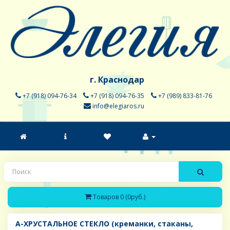
г. Краснодар
+7 (918) 094-76-34
+7 (918) 094-76-35
+7 (989) 833-81-76
info@elegiaros.ru
Товаров 0 (0руб.)
A-ХРУСТАЛЬНОЕ СТЕКЛО (креманки, стаканы,