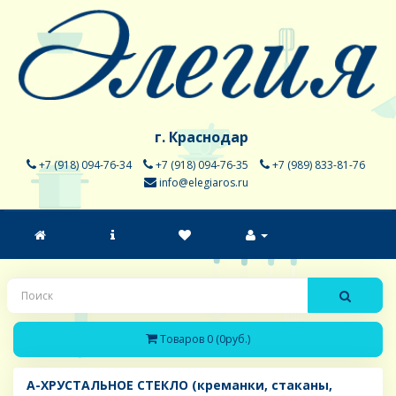
г. Краснодар
+7 (918) 094-76-34
+7 (918) 094-76-35
+7 (989) 833-81-76
info@elegiaros.ru
Товаров 0 (0руб.)
A-ХРУСТАЛЬНОЕ СТЕКЛО (креманки, стаканы,