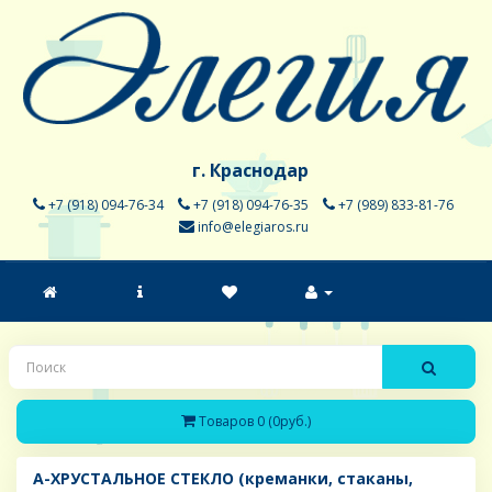
г. Краснодар
+7 (918) 094-76-34
+7 (918) 094-76-35
+7 (989) 833-81-76
info@elegiaros.ru
Товаров 0 (0руб.)
A-ХРУСТАЛЬНОЕ СТЕКЛО (креманки, стаканы,