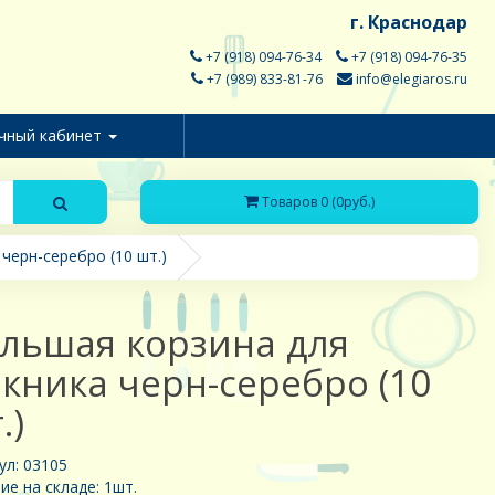
г. Краснодар
+7 (918) 094-76-34
+7 (918) 094-76-35
+7 (989) 833-81-76
info@elegiaros.ru
чный кабинет
Товаров 0 (0руб.)
черн-серебро (10 шт.)
льшая корзина для
кника черн-серебро (10
.)
ул: 03105
ие на складе: 1шт.