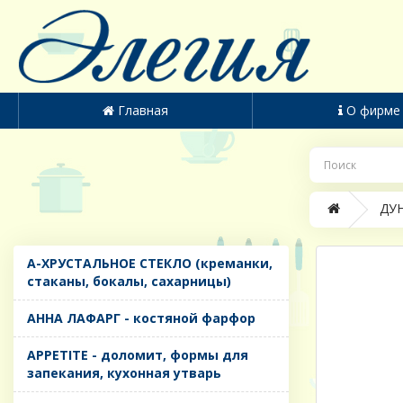
Главная
О фирме
ДУН
A-ХРУСТАЛЬНОЕ СТЕКЛО (креманки,
стаканы, бокалы, сахарницы)
AHHA ЛАФАРГ - костяной фарфор
APPETITE - доломит, формы для
запекания, кухонная утварь