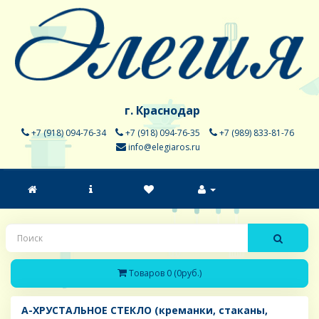
г. Краснодар
+7 (918) 094-76-34
+7 (918) 094-76-35
+7 (989) 833-81-76
info@elegiaros.ru
Товаров 0 (0руб.)
A-ХРУСТАЛЬНОЕ СТЕКЛО (креманки, стаканы,