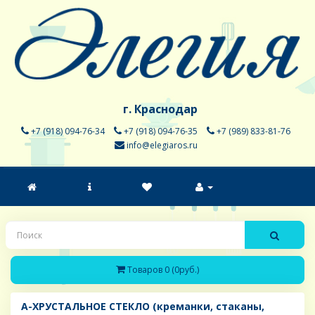
г. Краснодар
+7 (918) 094-76-34
+7 (918) 094-76-35
+7 (989) 833-81-76
info@elegiaros.ru
Товаров 0 (0руб.)
A-ХРУСТАЛЬНОЕ СТЕКЛО (креманки, стаканы,