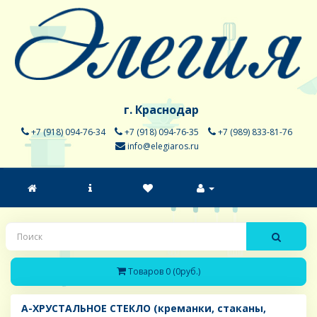
г. Краснодар
+7 (918) 094-76-34
+7 (918) 094-76-35
+7 (989) 833-81-76
info@elegiaros.ru
Товаров 0 (0руб.)
A-ХРУСТАЛЬНОЕ СТЕКЛО (креманки, стаканы,