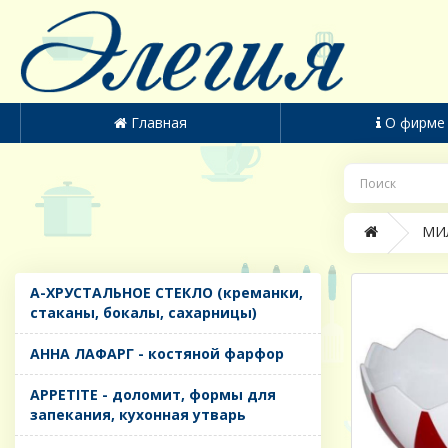
Главная
О фирме
МИЛ
A-ХРУСТАЛЬНОЕ СТЕКЛО (креманки,
стаканы, бокалы, сахарницы)
AHHA ЛАФАРГ - костяной фарфор
APPETITE - доломит, формы для
запекания, кухонная утварь