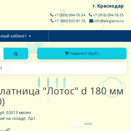
г. Краснодар
+7 (918) 094-76-34
+7 (918) 094-76-35
+7 (989) 833-81-76
info@elegiaros.ru
чный кабинет
Товаров 0 (0руб.)
)
латница "Лотос" d 180 мм
0)
ул: 02013 милих
ие на складе: 7шт.