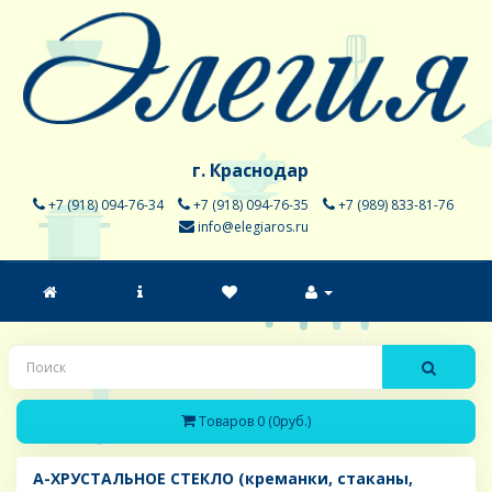
г. Краснодар
+7 (918) 094-76-34
+7 (918) 094-76-35
+7 (989) 833-81-76
info@elegiaros.ru
Товаров 0 (0руб.)
A-ХРУСТАЛЬНОЕ СТЕКЛО (креманки, стаканы,