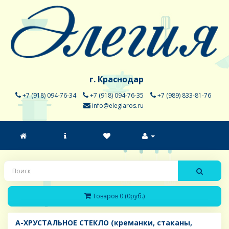
г. Краснодар
+7 (918) 094-76-34
+7 (918) 094-76-35
+7 (989) 833-81-76
info@elegiaros.ru
Товаров 0 (0руб.)
A-ХРУСТАЛЬНОЕ СТЕКЛО (креманки, стаканы,