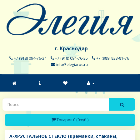
г. Краснодар
+7 (918) 094-76-34
+7 (918) 094-76-35
+7 (989) 833-81-76
info@elegiaros.ru
Товаров 0 (0руб.)
A-ХРУСТАЛЬНОЕ СТЕКЛО (креманки, стаканы,