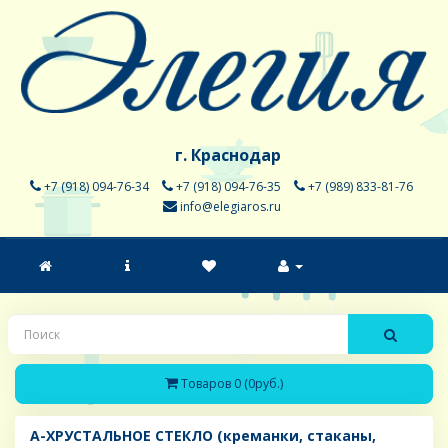
г. Краснодар
+7 (918) 094-76-34
+7 (918) 094-76-35
+7 (989) 833-81-76
info@elegiaros.ru
Товаров 0 (0руб.)
A-ХРУСТАЛЬНОЕ СТЕКЛО (креманки, стаканы,