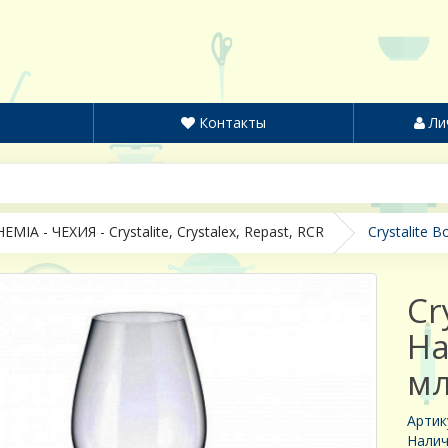
Контакты
Ли
EMIA - ЧЕХИЯ - Crystalite, Crystalex, Repast, RCR
Crystalite 
Cr
На
мл
Артик
Налич