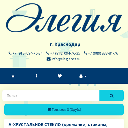
г. Краснодар
+7 (918) 094-76-34
+7 (918) 094-76-35
+7 (989) 833-81-76
info@elegiaros.ru
Товаров 0 (0руб.)
A-ХРУСТАЛЬНОЕ СТЕКЛО (креманки, стаканы,