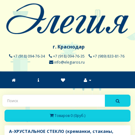
г. Краснодар
+7 (918) 094-76-34
+7 (918) 094-76-35
+7 (989) 833-81-76
info@elegiaros.ru
Товаров 0 (0руб.)
A-ХРУСТАЛЬНОЕ СТЕКЛО (креманки, стаканы,