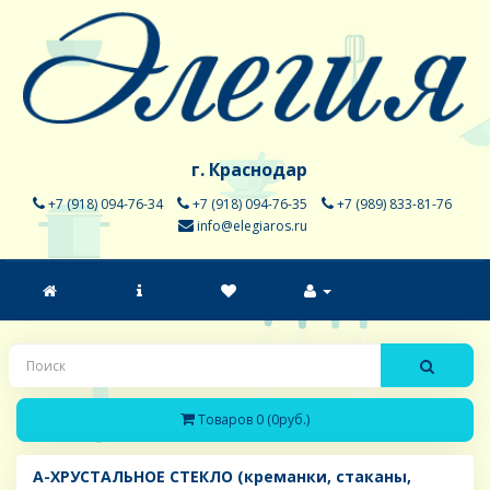
г. Краснодар
+7 (918) 094-76-34
+7 (918) 094-76-35
+7 (989) 833-81-76
info@elegiaros.ru
Товаров 0 (0руб.)
A-ХРУСТАЛЬНОЕ СТЕКЛО (креманки, стаканы,