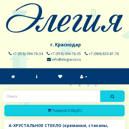
г. Краснодар
+7 (918) 094-76-34
+7 (918) 094-76-35
+7 (989) 833-81-76
info@elegiaros.ru
Товаров 0 (0руб.)
A-ХРУСТАЛЬНОЕ СТЕКЛО (креманки, стаканы,