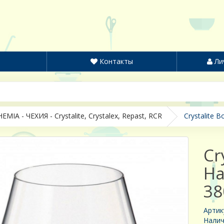
Контакты
Ли
EMIA - ЧЕХИЯ - Crystalite, Crystalex, Repast, RCR
Crystalite 
Cr
На
38
Артик
Налич