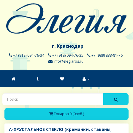
г. Краснодар
+7 (918) 094-76-34
+7 (918) 094-76-35
+7 (989) 833-81-76
info@elegiaros.ru
Товаров 0 (0руб.)
A-ХРУСТАЛЬНОЕ СТЕКЛО (креманки, стаканы,