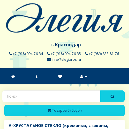
г. Краснодар
+7 (918) 094-76-34
+7 (918) 094-76-35
+7 (989) 833-81-76
info@elegiaros.ru
Товаров 0 (0руб.)
A-ХРУСТАЛЬНОЕ СТЕКЛО (креманки, стаканы,