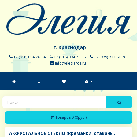
г. Краснодар
+7 (918) 094-76-34
+7 (918) 094-76-35
+7 (989) 833-81-76
info@elegiaros.ru
Товаров 0 (0руб.)
A-ХРУСТАЛЬНОЕ СТЕКЛО (креманки, стаканы,