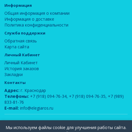
Информация
Общая информация о компании
Информация о доставке
Политика конфиденциальности
Служба поддержки
Обратная связь
Карта сайта
Личный Кабинет
Личный Кабинет
История заказов
Закладки
Контакты
Адрес:
г. Краснодар
Телефоны:
+7 (918) 094-76-34
,
+7 (918) 094-76-35
,
+7 (989)
833-81-76
E-mail:
info@elegiaros.ru
ООО "Новелла"
© 2026
Мы используем файлы cookie для улучшения работы сайта.
Вся информация, содержащаяся на данном сайте, является интеллектуальной