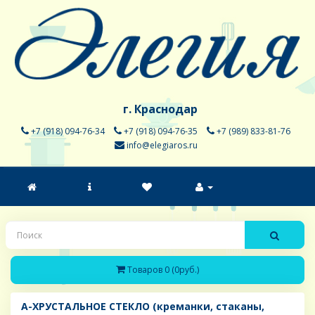
г. Краснодар
+7 (918) 094-76-34
+7 (918) 094-76-35
+7 (989) 833-81-76
info@elegiaros.ru
Товаров 0 (0руб.)
A-ХРУСТАЛЬНОЕ СТЕКЛО (креманки, стаканы,