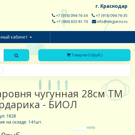
г. Краснодар
+7 (918) 094-76-34
+7 (918) 094-76-35
+7 (989) 833-81-76
info@elegiaros.ru
чный кабинет
Товаров 0 (0руб.)
ровня чугунная 28см ТМ
рдарика - БИОЛ
ул: 1828
ие на складе: 141шт.