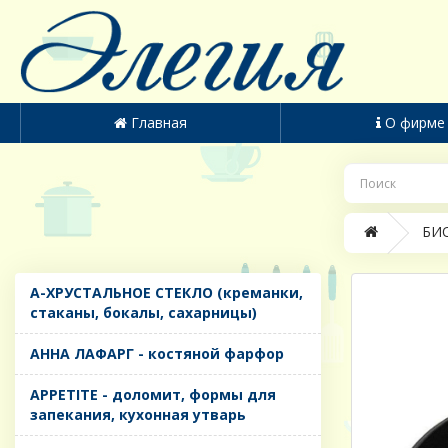
Главная
О фирме
БИО
A-ХРУСТАЛЬНОЕ СТЕКЛО (креманки,
стаканы, бокалы, сахарницы)
AHHA ЛАФАРГ - костяной фарфор
APPETITE - доломит, формы для
запекания, кухонная утварь