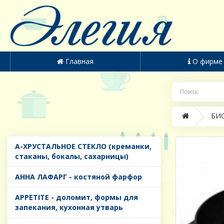
Главная
О фирме
БИО
A-ХРУСТАЛЬНОЕ СТЕКЛО (креманки,
стаканы, бокалы, сахарницы)
AHHA ЛАФАРГ - костяной фарфор
APPETITE - доломит, формы для
запекания, кухонная утварь