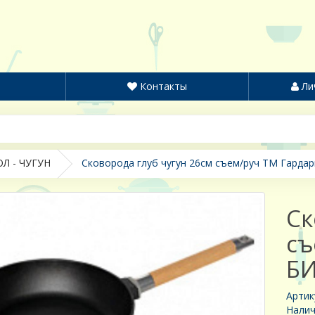
Контакты
Ли
Л - ЧУГУН
Сковорода глуб чугун 26см съем/руч ТМ Гардар
Ск
съ
Б
Артик
Налич