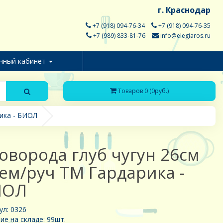
г. Краснодар
+7 (918) 094-76-34
+7 (918) 094-76-35
+7 (989) 833-81-76
info@elegiaros.ru
чный кабинет
Товаров 0 (0руб.)
ика - БИОЛ
оворода глуб чугун 26см
ем/руч ТМ Гардарика -
ИОЛ
ул: 0326
ие на складе: 99шт.