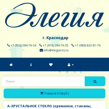
г. Краснодар
+7 (918) 094-76-34
+7 (918) 094-76-35
+7 (989) 833-81-76
info@elegiaros.ru
Товаров 0 (0руб.)
A-ХРУСТАЛЬНОЕ СТЕКЛО (креманки, стаканы,