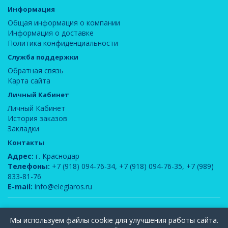
Информация
Общая информация о компании
Информация о доставке
Политика конфиденциальности
Служба поддержки
Обратная связь
Карта сайта
Личный Кабинет
Личный Кабинет
История заказов
Закладки
Контакты
Адрес:
г. Краснодар
Телефоны:
+7 (918) 094-76-34
,
+7 (918) 094-76-35
,
+7 (989)
833-81-76
E-mail:
info@elegiaros.ru
ООО "Новелла"
© 2026
Мы используем файлы cookie для улучшения работы сайта.
Вся информация, содержащаяся на данном сайте, является интеллектуальной