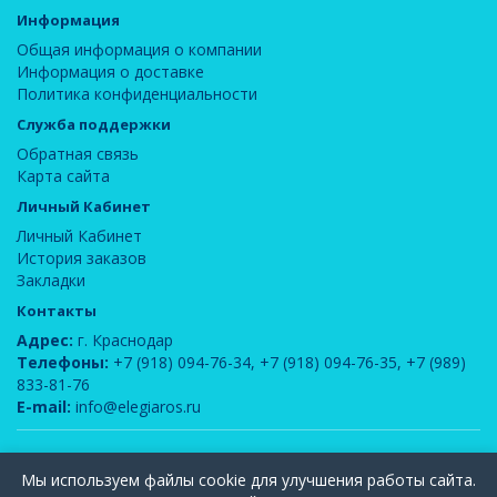
Информация
Общая информация о компании
Информация о доставке
Политика конфиденциальности
Служба поддержки
Обратная связь
Карта сайта
Личный Кабинет
Личный Кабинет
История заказов
Закладки
Контакты
Адрес:
г. Краснодар
Телефоны:
+7 (918) 094-76-34
,
+7 (918) 094-76-35
,
+7 (989)
833-81-76
E-mail:
info@elegiaros.ru
ООО "Новелла"
© 2026
Мы используем файлы cookie для улучшения работы сайта.
Вся информация, содержащаяся на данном сайте, является интеллектуальной