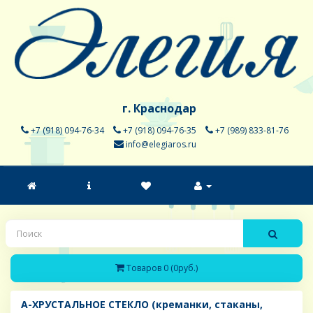
г. Краснодар
+7 (918) 094-76-34
+7 (918) 094-76-35
+7 (989) 833-81-76
info@elegiaros.ru
Товаров 0 (0руб.)
A-ХРУСТАЛЬНОЕ СТЕКЛО (креманки, стаканы,