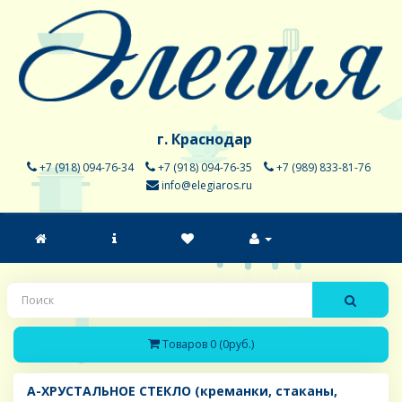
г. Краснодар
+7 (918) 094-76-34
+7 (918) 094-76-35
+7 (989) 833-81-76
info@elegiaros.ru
Товаров 0 (0руб.)
A-ХРУСТАЛЬНОЕ СТЕКЛО (креманки, стаканы,