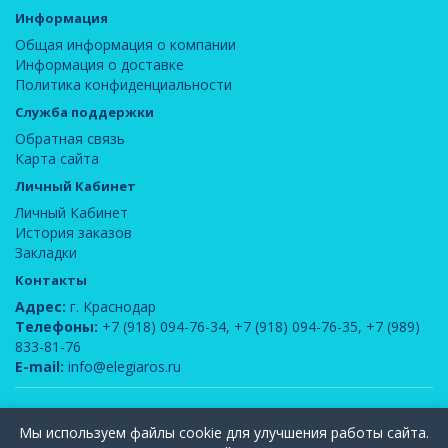
Информация
Общая информация о компании
Информация о доставке
Политика конфиденциальности
Служба поддержки
Обратная связь
Карта сайта
Личный Кабинет
Личный Кабинет
История заказов
Закладки
Контакты
Адрес:
г. Краснодар
Телефоны:
+7 (918) 094-76-34
,
+7 (918) 094-76-35
,
+7 (989)
833-81-76
E-mail:
info@elegiaros.ru
ООО "Новелла"
© 2026
Мы используем файлы cookie для улучшения работы сайта.
Вся информация, содержащаяся на данном сайте, является интеллектуальной