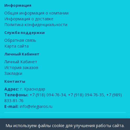
Информация
Общая информация о компании
Информация о доставке
Политика конфиденциальности
Служба поддержки
Обратная связь
Карта сайта
Личный Кабинет
Личный Кабинет
История заказов
Закладки
Контакты
Адрес:
г. Краснодар
Телефоны:
+7 (918) 094-76-34
,
+7 (918) 094-76-35
,
+7 (989)
833-81-76
E-mail:
info@elegiaros.ru
ООО "Новелла"
© 2026
Мы используем файлы cookie для улучшения работы сайта.
Вся информация, содержащаяся на данном сайте, является интеллектуальной