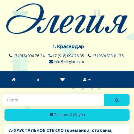
г. Краснодар
+7 (918) 094-76-34
+7 (918) 094-76-35
+7 (989) 833-81-76
info@elegiaros.ru
Товаров 0 (0руб.)
A-ХРУСТАЛЬНОЕ СТЕКЛО (креманки, стаканы,