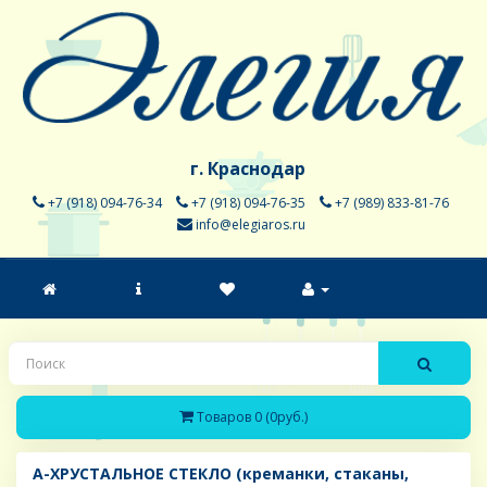
г. Краснодар
+7 (918) 094-76-34
+7 (918) 094-76-35
+7 (989) 833-81-76
info@elegiaros.ru
Товаров 0 (0руб.)
A-ХРУСТАЛЬНОЕ СТЕКЛО (креманки, стаканы,