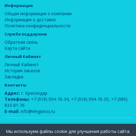
Информация
Общая информация о компании
Информация о доставке
Политика конфиденциальности
Служба поддержки
Обратная связь
Карта сайта
Личный Кабинет
Личный Кабинет
История заказов
Закладки
Контакты
Адрес:
г. Краснодар
Телефоны:
+7 (918) 094-76-34
,
+7 (918) 094-76-35
,
+7 (989)
833-81-76
E-mail:
info@elegiaros.ru
ООО "Новелла"
© 2026
Мы используем файлы cookie для улучшения работы сайта.
Вся информация, содержащаяся на данном сайте, является интеллектуальной