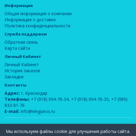
Информация
Общая информация о компании
Информация о доставке
Политика конфиденциальности
Служба поддержки
Обратная связь
Карта сайта
Личный Кабинет
Личный Кабинет
История заказов
Закладки
Контакты
Адрес:
г. Краснодар
Телефоны:
+7 (918) 094-76-34
,
+7 (918) 094-76-35
,
+7 (989)
833-81-76
E-mail:
info@elegiaros.ru
ООО "Новелла"
© 2026
Мы используем файлы cookie для улучшения работы сайта.
Вся информация, содержащаяся на данном сайте, является интеллектуальной