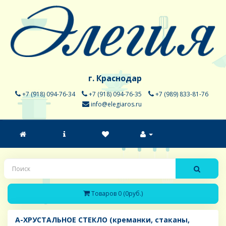
г. Краснодар
+7 (918) 094-76-34
+7 (918) 094-76-35
+7 (989) 833-81-76
info@elegiaros.ru
Товаров 0 (0руб.)
A-ХРУСТАЛЬНОЕ СТЕКЛО (креманки, стаканы,