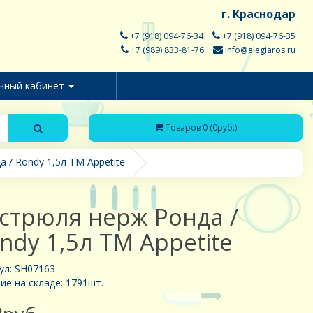
г. Краснодар
+7 (918) 094-76-34
+7 (918) 094-76-35
+7 (989) 833-81-76
info@elegiaros.ru
чный кабинет
Товаров 0 (0руб.)
 / Rondy 1,5л ТМ Appetite
стрюля нерж Ронда /
ndy 1,5л ТМ Appetite
ул: SH07163
ие на складе: 1791шт.