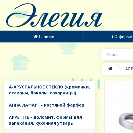
Главная
О фирме
APP
A-ХРУСТАЛЬНОЕ СТЕКЛО (креманки,
стаканы, бокалы, сахарницы)
AHHA ЛАФАРГ - костяной фарфор
APPETITE - доломит, формы для
запекания, кухонная утварь