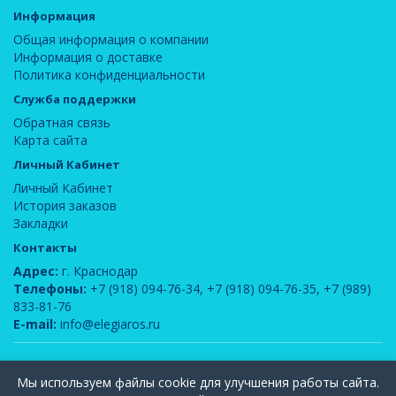
Информация
Общая информация о компании
Информация о доставке
Политика конфиденциальности
Служба поддержки
Обратная связь
Карта сайта
Личный Кабинет
Личный Кабинет
История заказов
Закладки
Контакты
Адрес:
г. Краснодар
Телефоны:
+7 (918) 094-76-34
,
+7 (918) 094-76-35
,
+7 (989)
833-81-76
E-mail:
info@elegiaros.ru
ООО "Новелла"
© 2026
Мы используем файлы cookie для улучшения работы сайта.
Вся информация, содержащаяся на данном сайте, является интеллектуальной