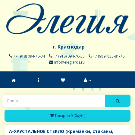
г. Краснодар
+7 (918) 094-76-34
+7 (918) 094-76-35
+7 (989) 833-81-76
info@elegiaros.ru
Товаров 0 (0руб.)
A-ХРУСТАЛЬНОЕ СТЕКЛО (креманки, стаканы,