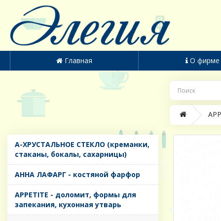
Главная
О фирме
APP
A-ХРУСТАЛЬНОЕ СТЕКЛО (креманки,
стаканы, бокалы, сахарницы)
AHHA ЛАФАРГ - костяной фарфор
APPETITE - доломит, формы для
запекания, кухонная утварь