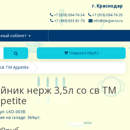
г. Краснодар
+7 (918) 094-76-34
+7 (918) 094-76-35
+7 (989) 833-81-76
info@elegiaros.ru
чный кабинет
Товаров 0 (0руб.)
св TM Appetite
йник нерж 3,5л со св TM
petite
ул: LKD-003B
ие на складе: 369шт.