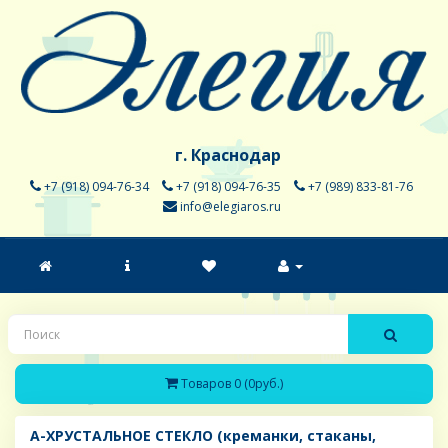
г. Краснодар
+7 (918) 094-76-34
+7 (918) 094-76-35
+7 (989) 833-81-76
info@elegiaros.ru
Товаров 0 (0руб.)
A-ХРУСТАЛЬНОЕ СТЕКЛО (креманки, стаканы,