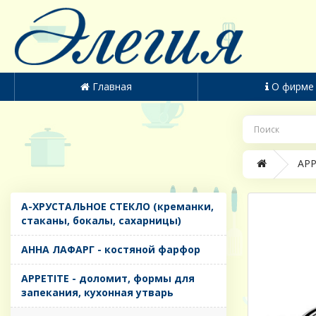
Главная
О фирме
APP
A-ХРУСТАЛЬНОЕ СТЕКЛО (креманки,
стаканы, бокалы, сахарницы)
AHHA ЛАФАРГ - костяной фарфор
APPETITE - доломит, формы для
запекания, кухонная утварь