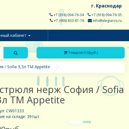
г. Краснодар
+7 (918) 094-76-34
+7 (918) 094-76-35
+7 (989) 833-81-76
info@elegiaros.ru
чный кабинет
Товаров 0 (0руб.)
 / Sofia 3,3л ТМ Appetite
стрюля нерж София / Sofia
3л ТМ Appetite
ул: CW01333
ие на складе: 391шт.