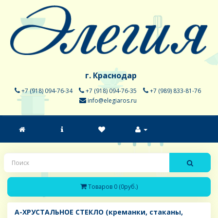
г. Краснодар
+7 (918) 094-76-34
+7 (918) 094-76-35
+7 (989) 833-81-76
info@elegiaros.ru
Товаров 0 (0руб.)
A-ХРУСТАЛЬНОЕ СТЕКЛО (креманки, стаканы,