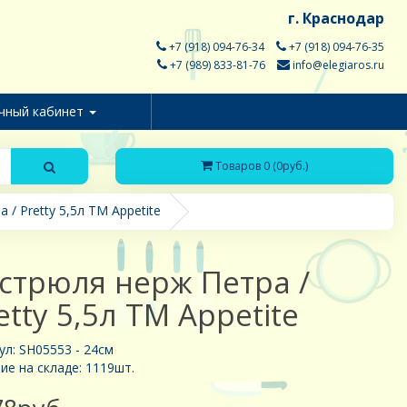
г. Краснодар
+7 (918) 094-76-34
+7 (918) 094-76-35
+7 (989) 833-81-76
info@elegiaros.ru
чный кабинет
Товаров 0 (0руб.)
/ Pretty 5,5л ТМ Appetite
стрюля нерж Петра /
etty 5,5л ТМ Appetite
ул: SH05553 - 24см
ие на складе: 1119шт.