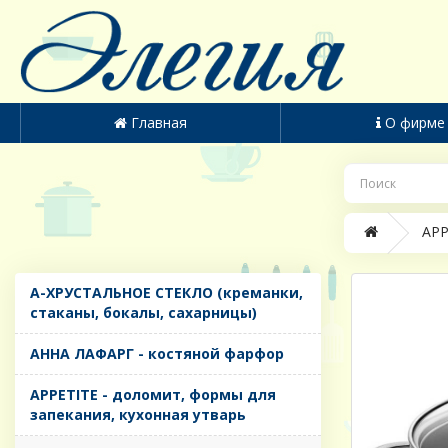
Главная
О фирме
APP
A-ХРУСТАЛЬНОЕ СТЕКЛО (креманки,
стаканы, бокалы, сахарницы)
AHHA ЛАФАРГ - костяной фарфор
APPETITE - доломит, формы для
запекания, кухонная утварь