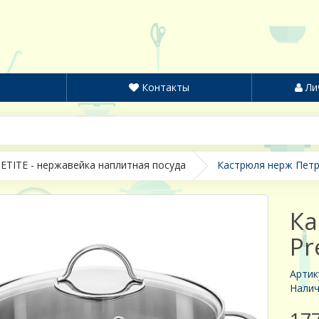
Контакты
Ли
ETITE - нержавейка наплитная посуда
Кастрюля нерж Петра 
Ка
Pr
Артик
Налич