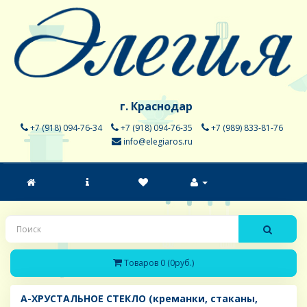
г. Краснодар
+7 (918) 094-76-34
+7 (918) 094-76-35
+7 (989) 833-81-76
info@elegiaros.ru
Товаров 0 (0руб.)
A-ХРУСТАЛЬНОЕ СТЕКЛО (креманки, стаканы,