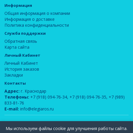
Информация
Общая информация о компании
Информация о доставке
Политика конфиденциальности
Служба поддержки
Обратная связь
Карта сайта
Личный Кабинет
Личный Кабинет
История заказов
Закладки
Контакты
Адрес:
г. Краснодар
Телефоны:
+7 (918) 094-76-34
,
+7 (918) 094-76-35
,
+7 (989)
833-81-76
E-mail:
info@elegiaros.ru
ООО "Новелла"
© 2026
Мы используем файлы cookie для улучшения работы сайта.
Вся информация, содержащаяся на данном сайте, является интеллектуальной