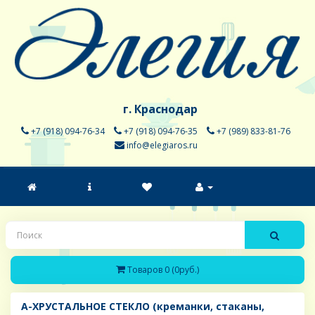
г. Краснодар
+7 (918) 094-76-34
+7 (918) 094-76-35
+7 (989) 833-81-76
info@elegiaros.ru
Товаров 0 (0руб.)
A-ХРУСТАЛЬНОЕ СТЕКЛО (креманки, стаканы,