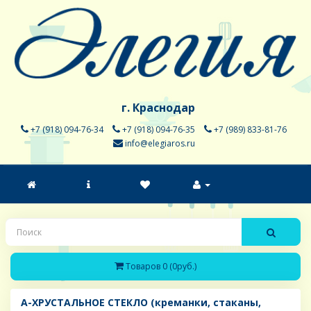
г. Краснодар
+7 (918) 094-76-34
+7 (918) 094-76-35
+7 (989) 833-81-76
info@elegiaros.ru
Товаров 0 (0руб.)
A-ХРУСТАЛЬНОЕ СТЕКЛО (креманки, стаканы,