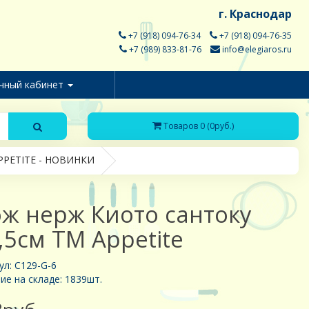
г. Краснодар
+7 (918) 094-76-34
+7 (918) 094-76-35
+7 (989) 833-81-76
info@elegiaros.ru
чный кабинет
Товаров 0 (0руб.)
PPETITE - НОВИНКИ
ж нерж Киото сантоку
,5см TM Appetite
ул: C129-G-6
ие на складе: 1839шт.