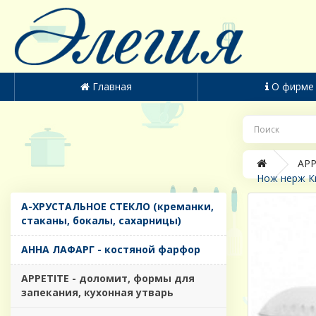
Главная
О фирме
APP
Нож нерж Ки
A-ХРУСТАЛЬНОЕ СТЕКЛО (креманки,
стаканы, бокалы, сахарницы)
AHHA ЛАФАРГ - костяной фарфор
APPETITE - доломит, формы для
запекания, кухонная утварь