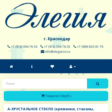
г. Краснодар
+7 (918) 094-76-34
+7 (918) 094-76-35
+7 (989) 833-81-76
info@elegiaros.ru
Товаров 0 (0руб.)
A-ХРУСТАЛЬНОЕ СТЕКЛО (креманки, стаканы,