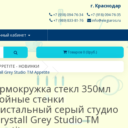
г. Краснодар
+7 (918) 094-76-34
+7 (918) 094-76-35
+7 (989) 833-81-76
info@elegiaros.ru
чный кабинет
Товаров 0 (0руб.)
PPETITE - НОВИНКИ
l Grey Studio TM Appetite
рмокружка стекл 350мл
ойные стенки
истальный серый студио
Crystall Grey Studio TM