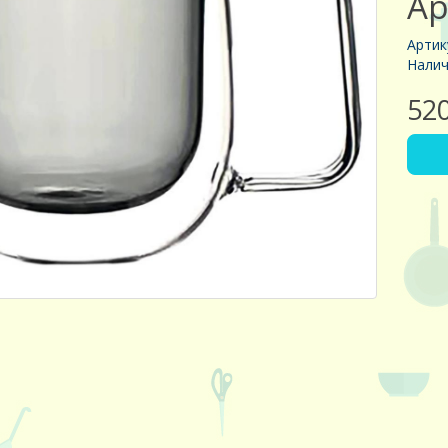
Ap
Артик
Налич
52