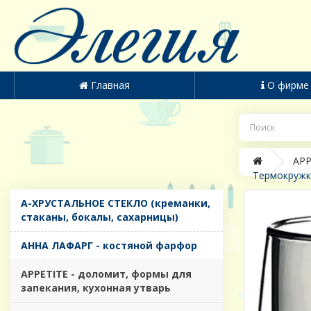
Главная
О фирме
APP
Термокружка
A-ХРУСТАЛЬНОЕ СТЕКЛО (креманки,
стаканы, бокалы, сахарницы)
AHHA ЛАФАРГ - костяной фарфор
APPETITE - доломит, формы для
запекания, кухонная утварь