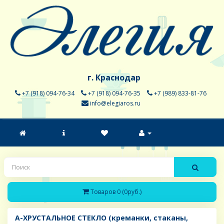
г. Краснодар
+7 (918) 094-76-34
+7 (918) 094-76-35
+7 (989) 833-81-76
info@elegiaros.ru
Товаров 0 (0руб.)
A-ХРУСТАЛЬНОЕ СТЕКЛО (креманки, стаканы,